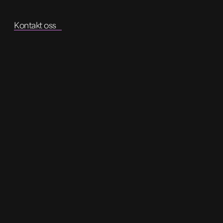
Kontakt oss
Ledige stillinger
Jobber