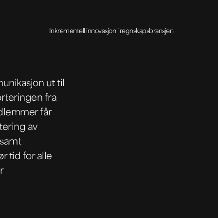
Inkrementell innovasjon i regnskapsbransjen
nikasjon ut til
rteringen fra
edlemmer får
tering av
 samt
 tid for alle
r