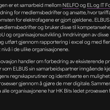
gen er et samarbeid mellom
NELFO
og
EL og IT 
dning for medlemsbedrifter og ansatte, hvor tariff
sten for elektrofagene er gjort gjeldene.. ELBUS
 medlemsbedrifter og bruker disse til kompetansehe
U og organisasjonsutvikling. Inndrivingen av disse
g utført gjennom rapportering i excel og med fler
t nivå i de ulike organisasjonene.
novasjon handler om forbedring av eksisterende p
r som ELBUS sin samarbeidspartner inngående kje
ens regnskapsrutiner og identifiserte en mulighet
prosesser gjennom å gjøre de mer digitale. Samm
a alle organisasjonene har HK Bits ledet prosessen fr