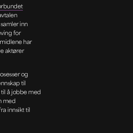
Forbundet
avtalen
 samler inn
ving for
 midlene har
e aktører
rosesser og
nnskap til
 til å jobbe med
en med
a innsikt til