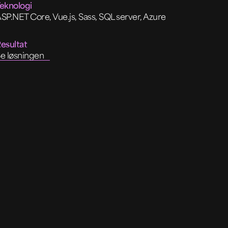
eknologi
SP.NET Core, Vue.js, Sass, SQL server, Azure
esultat
e løsningen