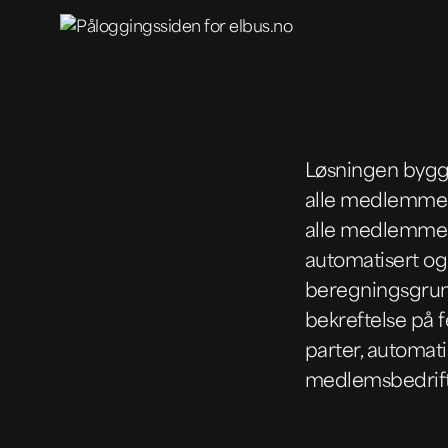
Løsningen bygge
alle medlemmer 
alle medlemmer 
automatisert og
beregningsgrunn
bekreftelse på f
parter, automat
medlemsbedrift