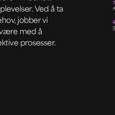
T
levelser. Ved å ta
A
hov, jobber vi
R
S
 være med å
ktive prosesser.