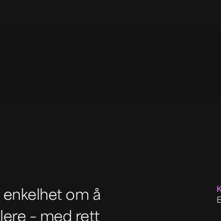
in enkelhet om å
E
lere – med rett