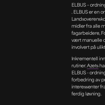
ELBUS – ordnin
. ELBUS er en or
Landsoverenskom
midler fra alle
fagarbeidere, Fo
vært manuelle o
involvert på ulik
Inkrementell in
rutiner.
Azets
ha
ELBUS - ordning
forbedring av 
interessenter fr
ferdig løsning.