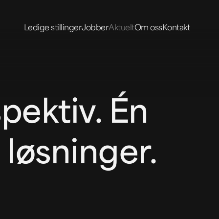
Ledige stillinger
Jobber
Aktuelt
Om oss
Kontakt
pektiv. Én
e løsninger.