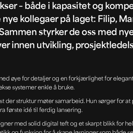
kser – både i kapasitet og kompe
e nye kollegaer på laget: Filip, Ma
. Sammen styrker de oss med ny
er innen utvikling, prosjektledel
r med øye for detaljer og en forkjærlighet for elegan
kse systemer enkle å bruke.
est der struktur møter samarbeid. Hun sørger for at
ra første idé til ferdig lansering.
gner med solid digital teft og et skarpt blikk for he
tikk og funksjon for å skape løsninger som både se