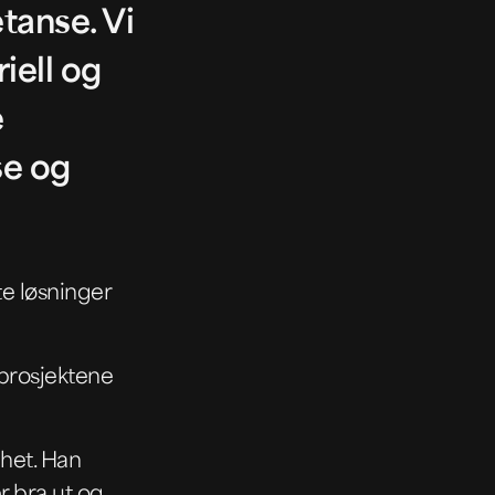
tanse. Vi
riell og
e
se og
te løsninger
 prosjektene
lhet. Han
r bra ut og