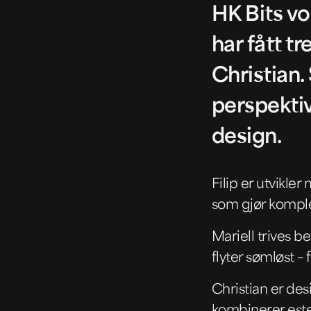
HK Bits vo
har fått tr
Christian
perspektiv
design.
Filip er utvikle
som gjør komple
Mariell trives b
flyter sømløst – f
Christian er desi
kombinerer este